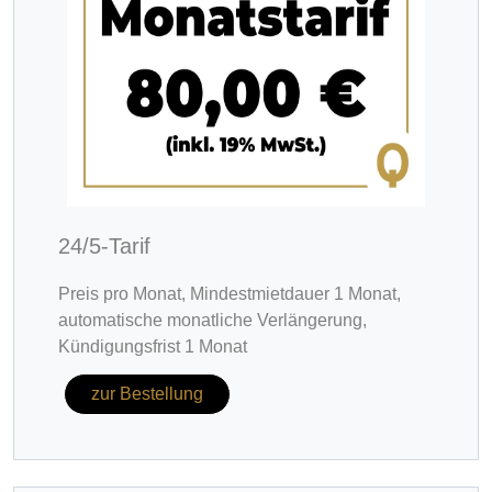
24/5-Tarif
Preis pro Monat, Mindestmietdauer 1 Monat, 
automatische monatliche Verlängerung, 
Kündigungsfrist 1 Monat
zur Bestellung